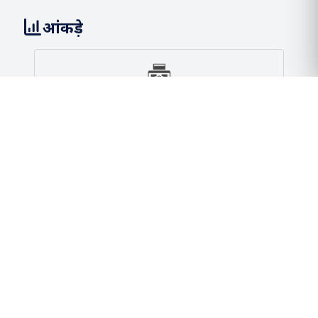
आंकड़े
261.10
एमएमटीपीए क्षमता
2 / 2
बंदरगाह और टर्मिनल