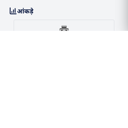
आंकड़े
261.10
एमएमटीपीए क्षमता
2 / 2
बंदरगाह और टर्मिनल