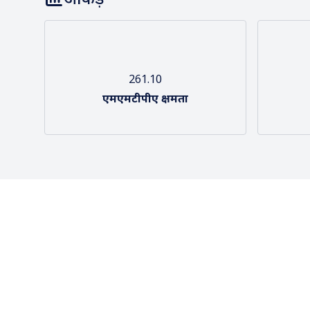
हमारी टीम
हमारा द
आंकड़े
261.10
एमएमटीपीए क्षमता