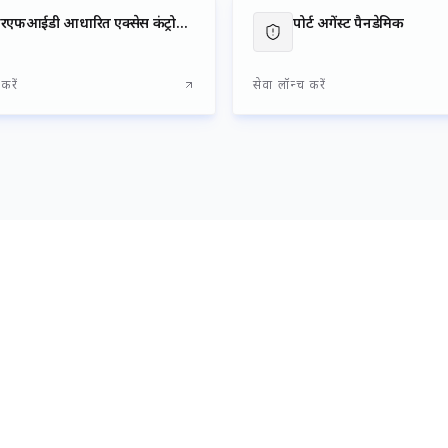
सार्थक प्रयास किए हैं। इसके साथ ही, हरित हाइड्रोजन जैसी पर्यावरण-अनुकूल प
देने, ऊर्जा दक्षता में वृद्धि करने तथा पत्तन परिचालन के व्यापक डिजिटलीकर
प्राधिकरण निरंतर अग्रसर है।
दीनदयाल पत्तन प्राधिकरण अपने जनसमुदाय एवं समाज के लिए सतत एवं समावेशी
अर्थव्यवस्था में अपनी महत्वपूर्ण भूमिका का निरंतर निर्वहन करता रहेगा।
सादर शुभकामनाओं सहित,
श्री सुशील कुमार सिंह, भा.रे.से.मै.इं.
अध्यक्ष
दीनदयाल पत्तन प्राधिकरण