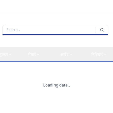
्ट्रक्चर
सेवाएँ
आदेश
निविदाएँ
भाव को कम करने के लिए प्रमुख बंदरगाहों के लिए मानक संचालन प्रक्रिया (एसओपी
सी भारतीय पत्तन ने मेगावाट-स्केल की स्वदेशी ग्रीन 
ा पत्तन ने हासिल की है।
"