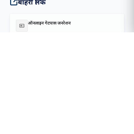
2.50 days
बर्थिंग से पहले औसत ठहराव
16000T
जहाज के बर्थ पर औसत दैनिक परिचालन समय
अध्यक्ष का संदेश