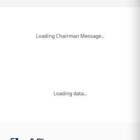
आंकड़े
261.10
एमएमटीपीए क्षमता
2 / 2
बंदरगाह और टर्मिनल