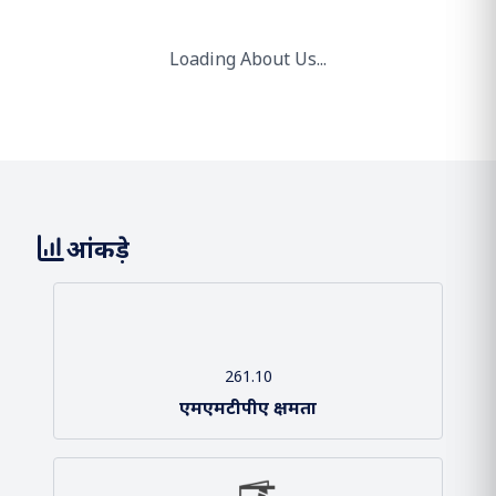
माननीय प्रधानमंत्री
भारत समुद्री सप्ताह 2025.
हमारे बारे में
दीनदयाल पत्तन प्राधिकरण (डीपीए) राष्‍ट्रीय और वैश्विक एक्जिम व्‍यापार की
जरूरतों को पूरा करने के लिए एक जीवंत आपूर्ति श्रृंखला बुनियादी ढांचे के
निर्माण की दिशा में अपने प्रयासों में हमेशा प्रतिबद्ध रहा है।
हमारी टीम