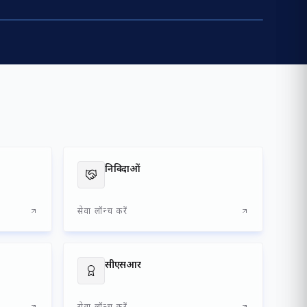
रियायतों की सूची - EXIM/TP कंटेनर (मध्य पूर्व की ओर
जाने वाले)
निविदाओं
सेवा लॉन्च करें
सीएसआर
सेवा लॉन्च करें