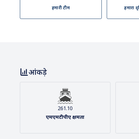
हमारी टीम
हमारा द
आंकड़े
261.10
एमएमटीपीए क्षमता