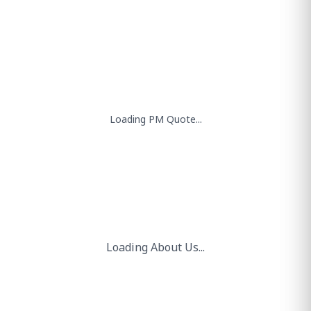
"
पहली बार, किसी भारतीय पत्तन ने
मेगावाट-स्केल की स्वदेशी ग्रीन हाइड्रोजन
सुविधा शुरू की है, और यह उपलब्धि
कांडला पत्तन ने हासिल की है।
"
श्री नरेंद्र मोदी