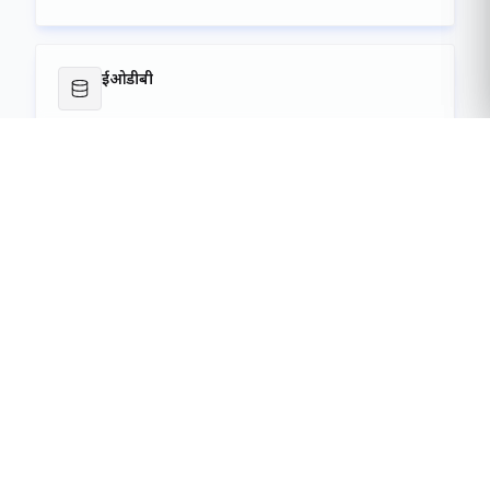
बाहरी लिंक
ऑनलाइन गेटपास जनरेशन
सेवा लॉन्च करें
ईओडीबी
सेवा लॉन्च करें