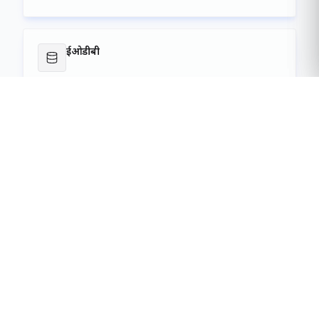
बाहरी लिंक
ऑनलाइन गेटपास जनरेशन
सेवा लॉन्च करें
ईओडीबी
सेवा लॉन्च करें
परियोजनाओं
सेवा लॉन्च करें