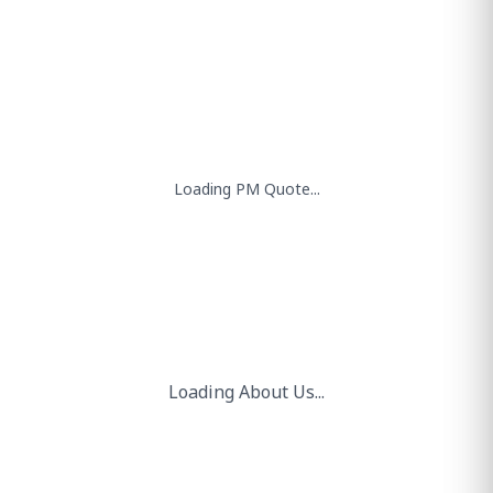
"
पहली बार, किसी भारतीय पत्तन ने
मेगावाट-स्केल की स्वदेशी ग्रीन हाइड्रोजन
सुविधा शुरू की है, और यह उपलब्धि
कांडला पत्तन ने हासिल की है।
"
श्री नरेंद्र मोदी
माननीय प्रधानमंत्री
भारत समुद्री सप्ताह 2025.