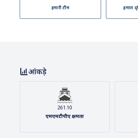
हमारी टीम
हमारा द
आंकड़े
261.10
एमएमटीपीए क्षमता