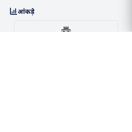
आंकड़े
261.10
एमएमटीपीए क्षमता
2 / 2
बंदरगाह और टर्मिनल