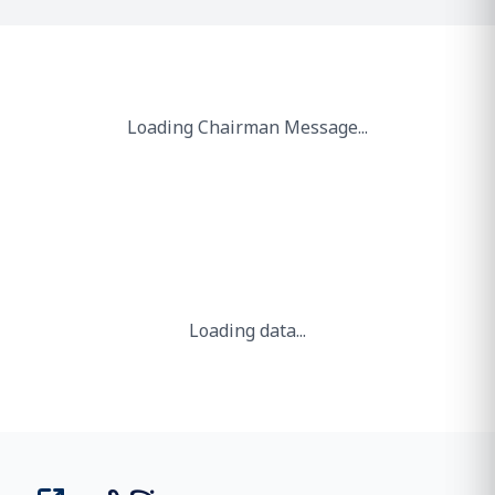
261.10
एमएमटीपीए क्षमता
2 / 2
बंदरगाह और टर्मिनल
2.50 days
बर्थिंग से पहले औसत ठहराव