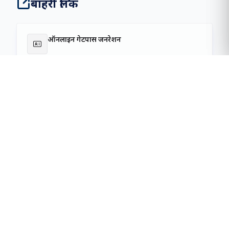
16000T
जहाज के बर्थ पर औसत दैनिक परिचालन समय
अध्यक्ष का संदेश
प्रिय हितधारकों, व्यापारिक साझेदारों एवं
सहकर्मियों,
समुद्री उ‌द्योग वैश्विक व्यापार एवं वाणिज्य की जीवनरेखा है। विश्व के लगभग 90
प्रतिशत व्यापार का संचालन समुद्री मार्ग से होता है। दीनदयाल पत्तन प्राधिकरण