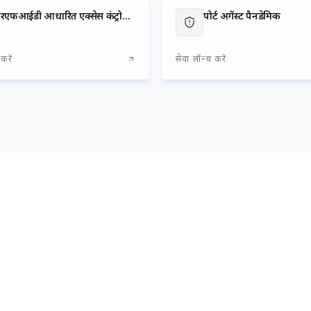
सार्थक प्रयास किए हैं। इसके साथ ही, हरित हाइड्रोजन जैसी पर्यावरण-अनुकूल प
देने, ऊर्जा दक्षता में वृद्धि करने तथा पत्तन परिचालन के व्यापक डिजिटलीकर
प्राधिकरण निरंतर अग्रसर है।
दीनदयाल पत्तन प्राधिकरण अपने जनसमुदाय एवं समाज के लिए सतत एवं समावेशी
अर्थव्यवस्था में अपनी महत्वपूर्ण भूमिका का निरंतर निर्वहन करता रहेगा।
सादर शुभकामनाओं सहित,
श्री सुशील कुमार सिंह, भा.रे.से.मै.इं.
अध्यक्ष
दीनदयाल पत्तन प्राधिकरण