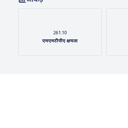
हमारी टीम
हमारा द
आंकड़े
261.10
एमएमटीपीए क्षमता