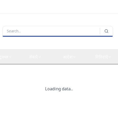
्ट्रक्चर
सेवाएँ
आदेश
निविदाएँ
भाव को कम करने के लिए प्रमुख बंदरगाहों के लिए मानक संचालन प्रक्रिया (एसओपी
सी भारतीय पत्तन ने मेगावाट-स्केल की स्वदेशी ग्रीन 
ा पत्तन ने हासिल की है।
"