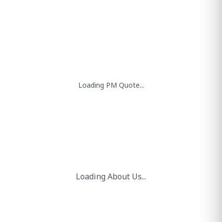
"
पहली बार, किसी भारतीय पत्तन ने
मेगावाट-स्केल की स्वदेशी ग्रीन हाइड्रोजन
सुविधा शुरू की है, और यह उपलब्धि
कांडला पत्तन ने हासिल की है।
"
श्री नरेंद्र मोदी
माननीय प्रधानमंत्री
भारत समुद्री सप्ताह 2025.