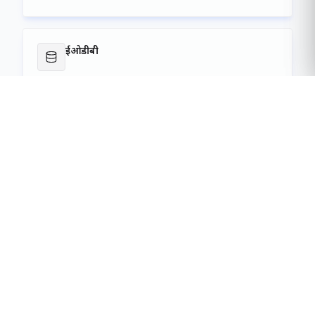
बाहरी लिंक
ऑनलाइन गेटपास जनरेशन
सेवा लॉन्च करें
ईओडीबी
सेवा लॉन्च करें
परियोजनाओं
सेवा लॉन्च करें