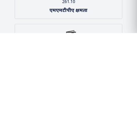
आंकड़े
261.10
एमएमटीपीए क्षमता
2 / 2
बंदरगाह और टर्मिनल