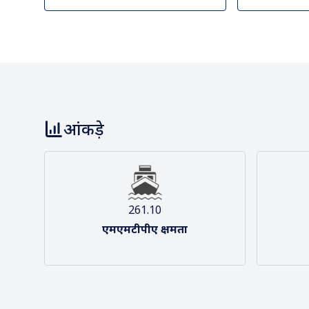
हमारी टीम
हमारा द
आंकड़े
261.10
एमएमटीपीए क्षमता