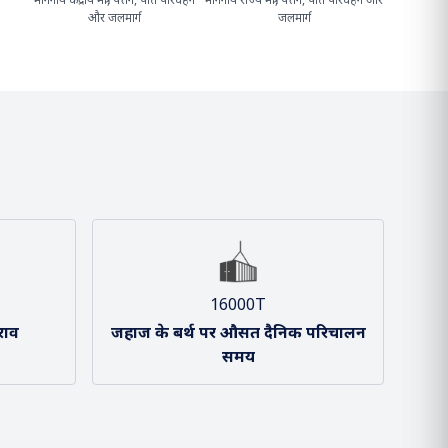
श्री सर्बानंद सोनोवाल
श्री शांतनु ठाकुर
माननीय केंद्रीय मंत्री, पत्तन, पोत परिवहन
माननीय राज्य मंत्री, पत्तन, पोत परिवहन और
और जलमार्ग
जलमार्ग
16000T
राव
जहाज के बर्थ पर औसत दैनिक परिचालन
समय