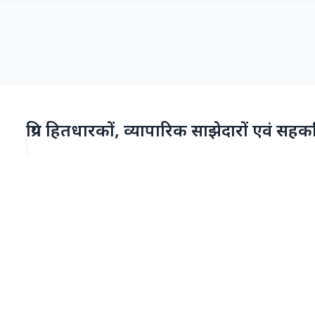
प्रिय हितधारकों, व्यापारिक साझेदारों एवं सहकर्
समुद्री उ‌द्योग वैश्विक व्यापार एवं वाणिज्य की जीवनरेखा है। विश्व के लगभग 90 प
प्राधिकरण (डीपीए) राष्ट्रीय तथा वैश्विक आयात-निर्यात (एक्सिम) व्यापार की
अवसंरचना के विकास के लिए सदैव प्रतिबद्ध रहा है। देश के उत्तरी राज्यों के लिए प
अत्यंत महत्वपूर्ण भूमिका निभाता है। दशकों से डीपीए अवसंरचना विकास, क्षमत
उत्तरदायित्व (सीएसआर) तथा अन्य विकासोन्मुख पहलों के माध्यम से सतत विकास
विभिन्न प्रगतिशील पहलों के प्रभावी क्रियान्वयन के माध्यम से डीपीए ने देश के
एवं आर्थिक प्रगति के प्रति अपनी प्रतिबद्धता को निरंतर सुदृढ़ किया है। समुद्री 