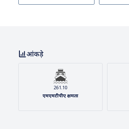
हमारी टीम
हमारा द
आंकड़े
261.10
एमएमटीपीए क्षमता