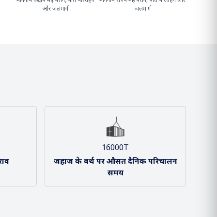
श्री सर्बानंद सोनोवाल
श्री शांतनु ठाकुर
माननीय केंद्रीय मंत्री, पत्तन, पोत परिवहन
माननीय राज्य मंत्री, पत्तन, पोत परिवहन और
और जलमार्ग
जलमार्ग
16000T
राव
जहाज के बर्थ पर औसत दैनिक परिचालन
समय