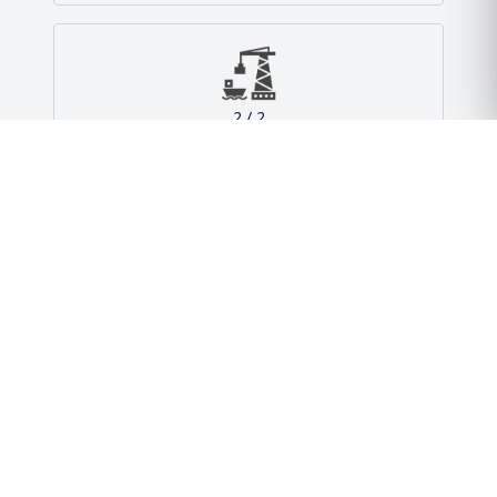
आंकड़े
261.10
एमएमटीपीए क्षमता
2 / 2
बंदरगाह और टर्मिनल