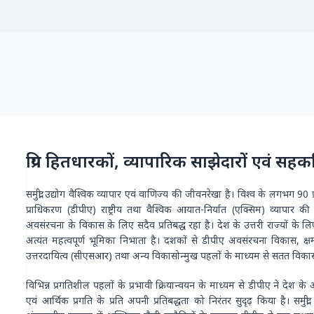
2 / 2
2.50 days
बंदरगाह और टर्मिनल
बर्थिंग से पहले औसत ठह