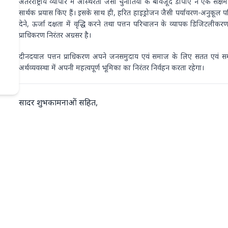
प्रिय हितधारकों, व्यापारिक साझेदारों एवं सहकर्
समुद्री उ‌द्योग वैश्विक व्यापार एवं वाणिज्य की जीवनरेखा है। विश्व के लगभग 90 प
प्राधिकरण (डीपीए) राष्ट्रीय तथा वैश्विक आयात-निर्यात (एक्सिम) व्यापार की
अवसंरचना के विकास के लिए सदैव प्रतिबद्ध रहा है। देश के उत्तरी राज्यों के लिए प
अत्यंत महत्वपूर्ण भूमिका निभाता है। दशकों से डीपीए अवसंरचना विकास, क्षमत
उत्तरदायित्व (सीएसआर) तथा अन्य विकासोन्मुख पहलों के माध्यम से सतत विकास
विभिन्न प्रगतिशील पहलों के प्रभावी क्रियान्वयन के माध्यम से डीपीए ने देश के
एवं आर्थिक प्रगति के प्रति अपनी प्रतिबद्धता को निरंतर सुदृढ़ किया है। समुद्री 
अंतरराष्ट्रीय व्यापार में अस्थिरता जैसी चुनौतियों के बावजूद डीपीए ने एक सक्षम
सार्थक प्रयास किए हैं। इसके साथ ही, हरित हाइड्रोजन जैसी पर्यावरण-अनुकूल प