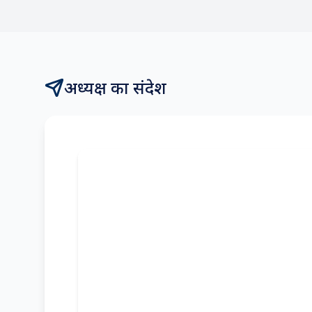
आंकड़े
261.10
एमएमटीपीए क्षमता