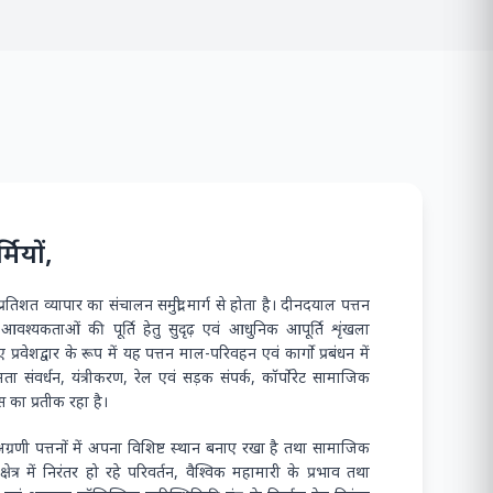
और जलमार्ग
जलमार्ग
16000T
राव
जहाज के बर्थ पर औसत दैनिक परिचालन
समय