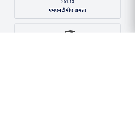
आंकड़े
261.10
एमएमटीपीए क्षमता
2 / 2
बंदरगाह और टर्मिनल